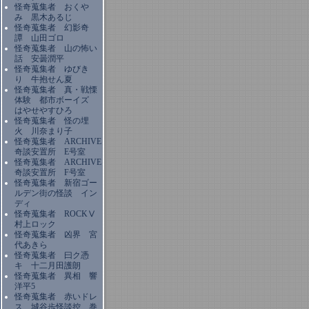
怪奇蒐集者 おくや
み 黒木あるじ
怪奇蒐集者 幻影奇
譚 山田ゴロ
怪奇蒐集者 山の怖い
話 安曇潤平
怪奇蒐集者 ゆびき
り 牛抱せん夏
怪奇蒐集者 真・戦慄
体験 都市ボーイズ
はやせやすひろ
怪奇蒐集者 怪の埋
火 川奈まり子
怪奇蒐集者 ARCHIVE
奇談安置所 E号室
怪奇蒐集者 ARCHIVE
奇談安置所 F号室
怪奇蒐集者 新宿ゴー
ルデン街の怪談 イン
ディ
怪奇蒐集者 ROCKⅤ
村上ロック
怪奇蒐集者 凶界 宮
代あきら
怪奇蒐集者 曰ク憑
キ 十二月田護朗
怪奇蒐集者 異相 響
洋平5
怪奇蒐集者 赤いドレ
ス 城谷歩怪談控 巻