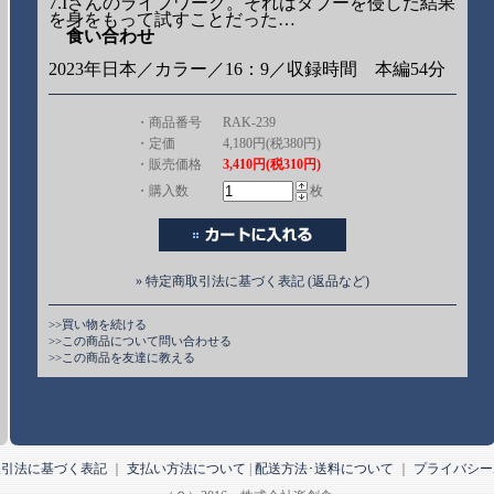
7.Iさんのライフワーク。それはタブーを侵した結果
を身をもって試すことだった…
食い合わせ
2023年日本／カラー／16：9／収録時間 本編54分
・商品番号
RAK-239
・定価
4,180円(税380円)
・販売価格
3,410円(税310円)
・購入数
枚
» 特定商取引法に基づく表記 (返品など)
>>買い物を続ける
>>この商品について問い合わせる
>>この商品を友達に教える
取引法に基づく表記
｜
支払い方法について
|
配送方法･送料について
｜
プライバシー