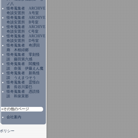
ノ八
怪奇蒐集者 ARCHIVE
奇談安置所 A号室
怪奇蒐集者 ARCHIVE
奇談安置所 B号室
怪奇蒐集者 ARCHIVE
奇談安置所 C号室
怪奇蒐集者 ARCHIVE
奇談安置所 D号室
怪奇蒐集者 奇譚回
廊 木根緋郷
怪奇蒐集者 零刻怪
談 藤田第六感
怪奇蒐集者 閻魔怪
談 奈落 伊藤えん魔
怪奇蒐集者 新島怪
談 うえまつそう
怪奇蒐集者 霊怪白
書 長谷川晏巳
怪奇蒐集者 憑読怪
談 和泉茉那
その他のページ
会社案内
ポリシー