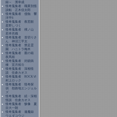
録～ 濱幸成
怪奇蒐集者 職業別怪
談帖 正木信太郎
怪奇蒐集者 侵蝕 響
洋平6
怪奇蒐集者 夜窓館
星野しづく
怪奇蒐集者 殯ノ山
若本衣織
怪奇蒐集者 首切りさ
ん 神沼三平太
怪奇蒐集者 禁足霊
園 ハニトラ梅木
怪奇蒐集者 厭の箱
夜馬裕
怪奇蒐集者 封鎖病
棟 宜月裕斗
怪奇蒐集者 深相怪
談 住倉カオス
怪奇蒐集者 ROCKⅥ
村上ロック
怪奇蒐集者 怪奇探
偵 怨路地エンジェル
ズ
怪奇蒐集者 続・深相
怪談 住倉カオス
怪奇蒐集者 惨像 夏
目大一朗
怪奇蒐集者 逢魔録
ウエダコウジ