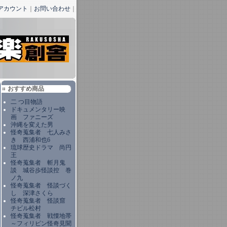
アカウント
｜
お問い合わせ
｜
おすすめ商品
二 つ目物語
ドキュメンタリー映
画 ファニーズ
沖縄を変えた男
怪奇蒐集者 七人みさ
き 西浦和也6
琉球歴史ドラマ 尚円
王
怪奇蒐集者 斬月鬼
談 城谷歩怪談控 巻
ノ九
怪奇蒐集者 怪談づく
し 深津さくら
怪奇蒐集者 怪談窟
チビル松村
怪奇蒐集者 戦慄地帯
～フィリピン怪奇見聞