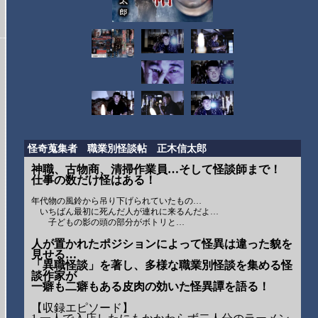
怪奇蒐集者 職業別怪談帖 正木信太郎
神職、古物商、清掃作業員…そして怪談師まで！
仕事の数だけ怪はある！
年代物の風鈴から吊り下げられていたもの…
いちばん最初に死んだ人が連れに来るんだよ…
子どもの影の頭の部分がボトリと…
人が置かれたポジションによって怪異は違った貌を
見せる…
「異職怪談」を著し、多様な職業別怪談を集める怪
談作家が
一癖も二癖もある皮肉の効いた怪異譚を語る！
【収録エピソード】