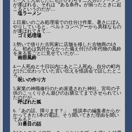
1.一人で入店したにもかかわらず二人分のラーメン
が運ばれる。それは〝ある条件〟が揃ったときに起
こるというのだが…
塩ラーメン
2.日雇いのごみ処理場での仕分け作業。暑さにぼん
やりしていると、ベルトコンベアーから異様なもの
が運ばれてきて…
ゴミ処理場
3.勢いで借りた古民家に店舗を移した古物商のIさ
ん。初めは気付かなかった備え付けの年代物の風鈴
を来る客ごとに見せていたが…
南部風鈴
4.一人死ぬと十日以内にあと二人死ぬ。自分の町内
だけに伝わっていた言い伝えを怪談会で話したとこ
ろ…
呪いの作り方
5.家業の神職修行のため派遣された神社。宮司の子
供のこっくりさん遊びのお膳立てまでさせられてい
たのだが…
呼ばれた狐
6.「あの話、障ります？」 怪談本の編集者からか
かってきた1本の電話。そう聞いてきた理由を聞い
てみると…
31番目の話