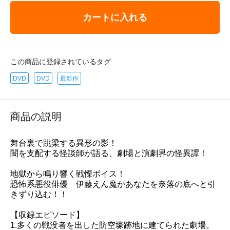
カートに入れる
この商品に登録されているタグ
DVD
DVD
最新作
商品の説明
舞台裏で跳梁する異形の影！
闇を支配する怪談師が語る、劇場と演劇界の怪異譚！
地獄から鳴り響く戦慄ボイス！
恐怖系悪役俳優 伊藤えん魔があなたを奈落の底へと引
きずり込む！！
【収録エピソード】
1.多くの戦没者を出した防空壕跡地に建てられた劇場。