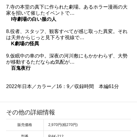
7.寺の本堂の真下に作られた劇場。あるホラー漫画の大
家を招いて催したイベントで…
I寺劇場の白い服の人
8.役者、スタッフ、観客すべてが感じ取った異変。それ
は天井からじっと見下ろす視線で…
K劇場の怪異
9.仮眠中の車の中。深夜の河川敷にもかかわらず、大勢
が移動するただならぬ気配が…
百鬼夜行
2022年日本／カラー／16：9／収録時間 本編61分
その他の詳細情報
販売価格
2,970円(税270円)
型番
RAK-212