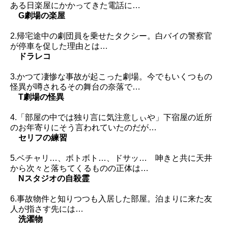
ある日楽屋にかかってきた電話に…
G劇場の楽屋
2.帰宅途中の劇団員を乗せたタクシー。白バイの警察官
が停車を促した理由とは…
ドラレコ
3.かつて凄惨な事故が起こった劇場。今でもいくつもの
怪異が噂されるその舞台の奈落で…
T劇場の怪異
4.「部屋の中では独り言に気注意しぃや」下宿屋の近所
のお年寄りにそう言われていたのだが…
セリフの練習
5.ベチャリ…、ボトボト…、ドサッ… 呻きと共に天井
から次々と落ちてくるものの正体は…
Nスタジオの自殺霊
6.事故物件と知りつつも入居した部屋。泊まりに来た友
人が指さす先には…
洗濯物