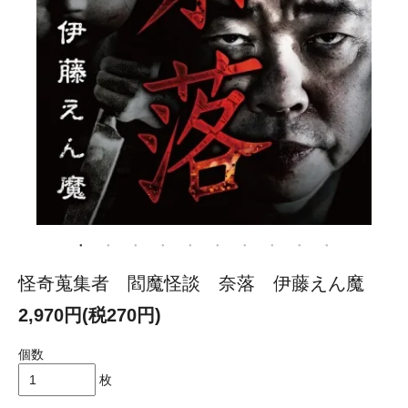
怪奇蒐集者 閻魔怪談 奈落 伊藤えん魔
2,970円(税270円)
個数
枚