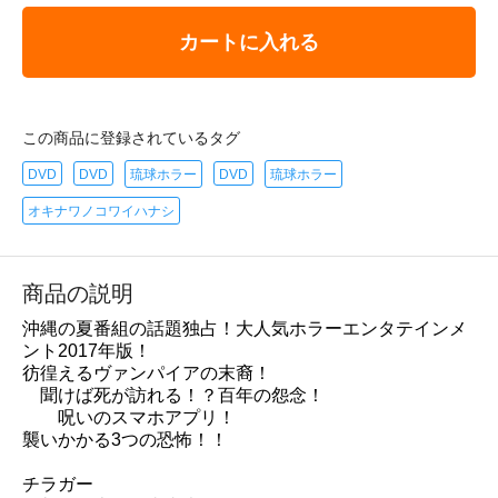
カートに入れる
この商品に登録されているタグ
DVD
DVD
琉球ホラー
DVD
琉球ホラー
オキナワノコワイハナシ
商品の説明
沖縄の夏番組の話題独占！大人気ホラーエンタテインメ
ント2017年版！
彷徨えるヴァンパイアの末裔！
聞けば死が訪れる！？百年の怨念！
呪いのスマホアプリ！
襲いかかる3つの恐怖！！
チラガー