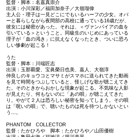
監督・脚本：名嘉真崇介
出演：小川深彩／福田加奈子／大嶺瑠偉
主人公・理子は一見どこにでもいるハーフの少女。オバ
ーと暮らしながら夜間部の高校に通っている16歳だが、
彼女には秘密があった。それは、＜ヴァンパイアの血を
引いている＞ということ。同級生のいじめにあっている
理子が「血の渇き」に抗えなくなったとき、ついに恐ろ
しい惨劇が起こる！
うた
監督・脚本：川端匠志
出演：玉那覇愛、宝眞榮日也美、嘉人、大嶺淳
仲良しのキョウコとマサミがスマホに送られてきた動画
を見て時間をつぶしていると、怪しげな歌が聴こえてき
た。そのときからおかしな現象が起こる。不気味な人影
が見えたり、何もないのに「あの唄」が聴こえてきた
り。やがて２人は恐ろしい秘密を知ってしまう。その唄
は「呪いの唄」で、聴いたものは死を待つしかないとい
う…。
PHANTOM COLLECTOR
監督：たかひろや 脚本：たかひろや／山田優樹
出演：亀田七海／福地涼／堀川恭平